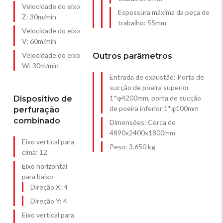
Velocidade do eixo
Espessura máxima da peça de
Z: 30m/min
trabalho: 55mm
Velocidade do eixo
V: 60m/min
Velocidade do eixo
Outros parâmetros
W: 30m/min
Entrada de exaustão: Porta de
sucção de poeira superior
1*φ4200mm, porta de sucção
Dispositivo de
de poeira inferior 1*φ100mm
perfuração
combinado
Dimensões: Cerca de
4890x2400x1800mm
Eixo vertical para
Peso: 3.650 kg
cima: 12
Eixo horizontal
para baixo
Direção X: 4
Direção Y: 4
Eixo vertical para