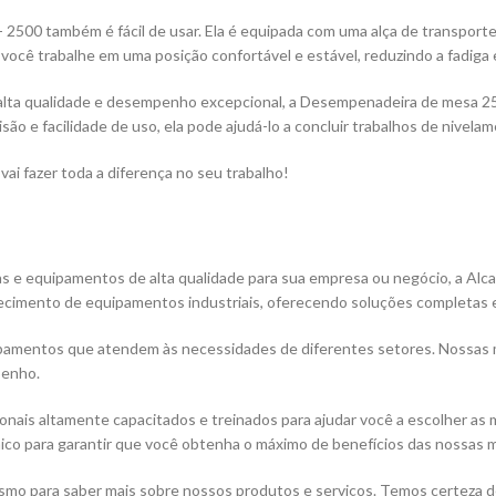
 também é fácil de usar. Ela é equipada com uma alça de transporte qu
você trabalhe em uma posição confortável e estável, reduzindo a fadiga e
alta qualidade e desempenho excepcional, a Desempenadeira de mesa 
ão e facilidade de uso, ela pode ajudá-lo a concluir trabalhos de nivela
ai fazer toda a diferença no seu trabalho!
e equipamentos de alta qualidade para sua empresa ou negócio, a Alca
ecimento de equipamentos industriais, oferecendo soluções completas e 
pamentos que atendem às necessidades de diferentes setores. Nossas má
penho.
ionais altamente capacitados e treinados para ajudar você a escolher a
nico para garantir que você obtenha o máximo de benefícios das nossas
mo para saber mais sobre nossos produtos e serviços. Temos certeza d