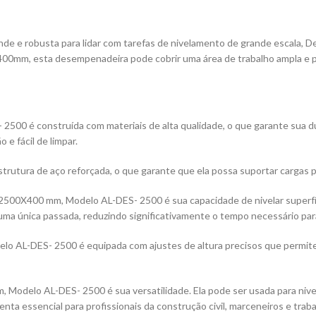
de e robusta para lidar com tarefas de nivelamento de grande escala
0mm, esta desempenadeira pode cobrir uma área de trabalho ampla e per
 é construída com materiais de alta qualidade, o que garante sua durab
 e fácil de limpar.
rutura de aço reforçada, o que garante que ela possa suportar cargas pe
500X400 mm, Modelo AL-DES- 2500 é sua capacidade de nivelar superfí
uma única passada, reduzindo significativamente o tempo necessário par
 AL-DES- 2500 é equipada com ajustes de altura precisos que permite
elo AL-DES- 2500 é sua versatilidade. Ela pode ser usada para nivela
enta essencial para profissionais da construção civil, marceneiros e tra