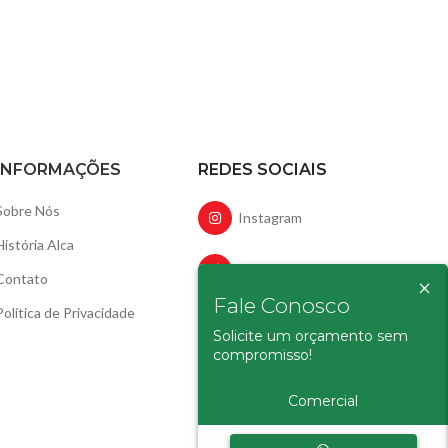
INFORMAÇÕES
REDES SOCIAIS
Sobre Nós
Instagram
História Alca
Facebook
Contato
×
Fale Conosco
Política de Privacidade
LinkedIn
Solicite um orçamento sem
compromisso!
YouTube
Comercial