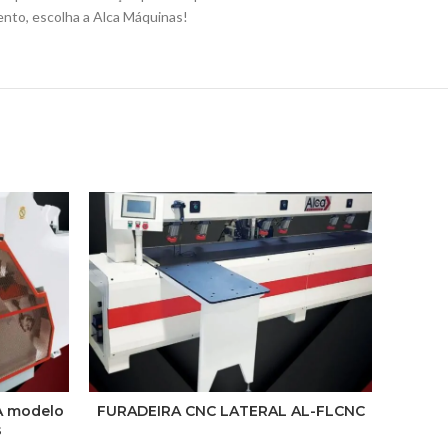
ento, escolha a Alca Máquinas!
A modelo
FURADEIRA CNC LATERAL AL-FLCNC
Pren
s