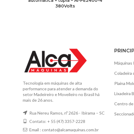
automatica + tupia – Al-PE2400-4
380Volts
PRINCI
Máquinas 
Coladeira 
Tecnologia em máquinas de alta
Plaina Mol
performance para atender a demanda do
Lixadeira 
setor Madeireiro e Moveileiro no Brasil há
mais de 26 anos.
Centro de 
Rua Nereu Ramos, nº 2626 - Ibirama – SC
Seccionad
Contato: + 55 (47) 3357-2228
Email :
contato@alcamaquinas.com.br