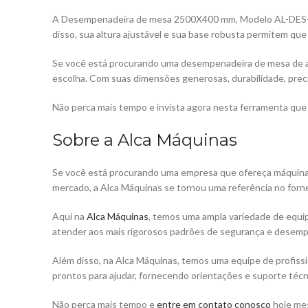
A Desempenadeira de mesa 2500X400 mm, Modelo AL-DES- 2500
disso, sua altura ajustável e sua base robusta permitem que 
Se você está procurando uma desempenadeira de mesa de 
escolha. Com suas dimensões generosas, durabilidade, precis
Não perca mais tempo e invista agora nesta ferramenta que v
Sobre a Alca Máquinas
Se você está procurando uma empresa que ofereça máquinas 
mercado, a Alca Máquinas se tornou uma referência no forn
Aqui na
Alca Máquinas
, temos uma ampla variedade de equi
atender aos mais rigorosos padrões de segurança e desem
Além disso, na Alca Máquinas, temos uma equipe de profiss
prontos para ajudar, fornecendo orientações e suporte téc
Não perca mais tempo e
entre em contato conosco
hoje mes