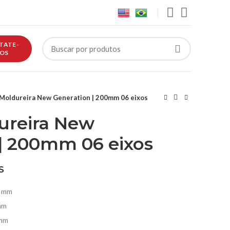
TATE-
OS
 Moldureira New Generation | 200mm 06 eixos
ureira New
| 200mm 06 eixos
S
0 mm
mm
 mm