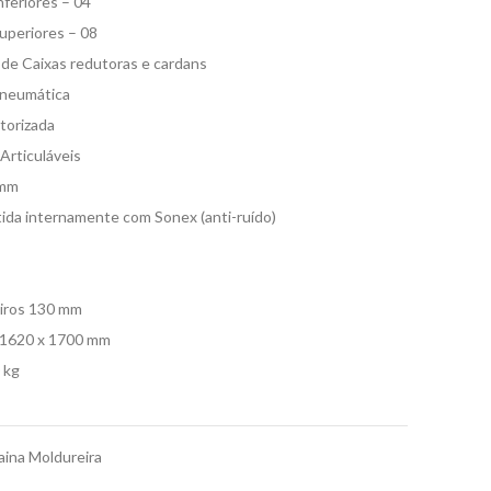
feriores – 04
uperiores – 08
 de Caixas redutoras e cardans
Pneumática
torizada
Articuláveis
 mm
da internamente com Sonex (anti-ruído)
eiros 130 mm
 1620 x 1700 mm
 kg
aina Moldureira