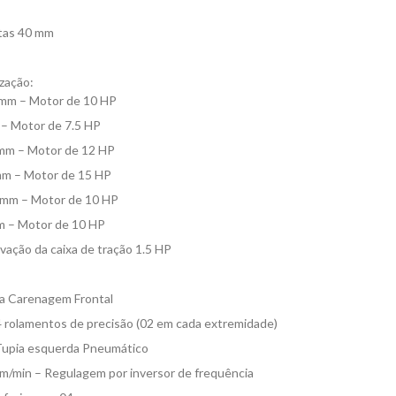
tas 40 mm
zação:
5 mm – Motor de 10 HP
 – Motor de 7.5 HP
 mm – Motor de 12 HP
 mm – Motor de 15 HP
0 mm – Motor de 10 HP
mm – Motor de 10 HP
vação da caixa de tração 1.5 HP
na Carenagem Frontal
 rolamentos de precisão (02 em cada extremidade)
 Tupia esquerda Pneumático
 m/min – Regulagem por inversor de frequência