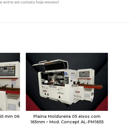
po e entre em contato hoje mesmo!
165 mm 06
Plaina Moldureira 05 eixos com
Plain
165mm – Mod. Concept AL-PM1655