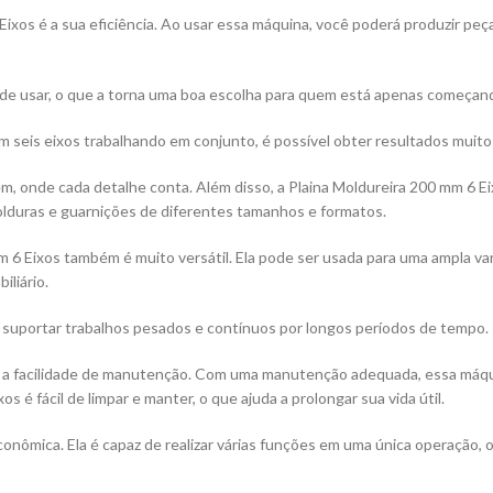
Eixos é a sua eficiência. Ao usar essa máquina, você poderá produzir peça
il de usar, o que a torna uma boa escolha para quem está apenas começan
seis eixos trabalhando em conjunto, é possível obter resultados muito 
, onde cada detalhe conta. Além disso, a Plaina Moldureira 200 mm 6 Ei
lduras e guarnições de diferentes tamanhos e formatos.
 mm 6 Eixos também é muito versátil. Ela pode ser usada para uma ampla 
iliário.
 suportar trabalhos pesados e contínuos por longos períodos de tempo.
 é a facilidade de manutenção. Com uma manutenção adequada, essa máqu
s é fácil de limpar e manter, o que ajuda a prolongar sua vida útil.
onômica. Ela é capaz de realizar várias funções em uma única operação, o 