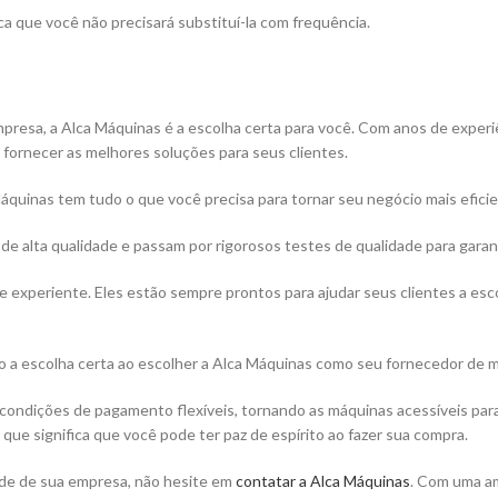
ica que você não precisará substituí-la com frequência.
resa, a Alca Máquinas é a escolha certa para você. Com anos de experiê
ornecer as melhores soluções para seus clientes.
quinas tem tudo o que você precisa para tornar seu negócio mais efici
 de alta qualidade e passam por rigorosos testes de qualidade para garan
 experiente. Eles estão sempre prontos para ajudar seus clientes a es
do a escolha certa ao escolher a Alca Máquinas como seu fornecedor de 
e condições de pagamento flexíveis, tornando as máquinas acessíveis p
que significa que você pode ter paz de espírito ao fazer sua compra.
dade de sua empresa, não hesite em
contatar a Alca Máquinas
. Com uma am