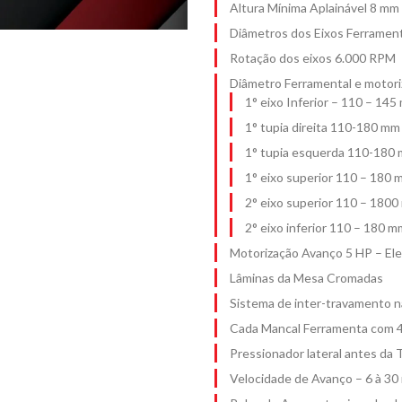
Altura Mínima Aplainável 8 mm
Diâmetros dos Eixos Ferramen
Rotação dos eixos 6.000 RPM
Diâmetro Ferramental e motori
1° eixo Inferior – 110 – 14
1° tupia direita 110-180 mm
1° tupia esquerda 110-180
1° eixo superior 110 – 180
2° eixo superior 110 – 180
2° eixo inferior 110 – 180 
Motorização Avanço 5 HP – Ele
Lâminas da Mesa Cromadas
Sistema de inter-travamento 
Cada Mancal Ferramenta com 4
Pressionador lateral antes da
Velocidade de Avanço – 6 à 30