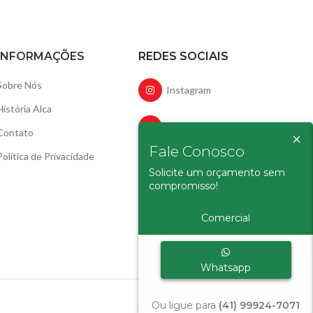
INFORMAÇÕES
REDES SOCIAIS
Sobre Nós
Instagram
História Alca
Facebook
Contato
×
Fale Conosco
Política de Privacidade
LinkedIn
Solicite um orçamento sem
compromisso!
YouTube
Comercial
Whatsapp
Ou ligue para
(41) 99924-7071