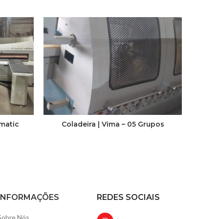
matic
Coladeira | Vima – 05 Grupos
Colade
INFORMAÇÕES
REDES SOCIAIS
Sobre Nós