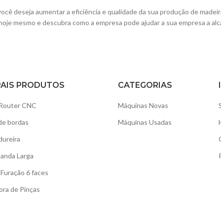
você deseja aumentar a eficiência e qualidade da sua produção de madei
hoje mesmo e descubra como a empresa pode ajudar a sua empresa a alc
PAIS PRODUTOS
CATEGORIAS
Router CNC
Máquinas Novas
de bordas
Máquinas Usadas
dureira
Banda Larga
Furação 6 faces
ora de Pinças