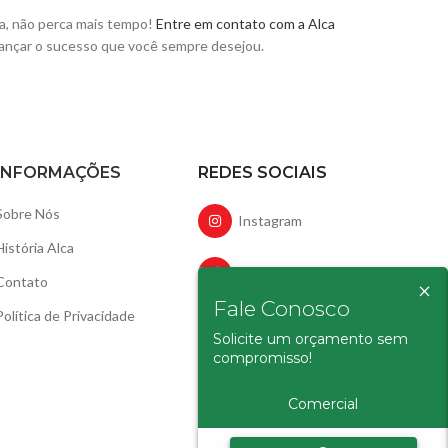
ra, não perca mais tempo!
Entre em contato com a Alca
ançar o sucesso que você sempre desejou.
INFORMAÇÕES
REDES SOCIAIS
Sobre Nós
Instagram
História Alca
Facebook
Contato
×
Fale Conosco
Política de Privacidade
LinkedIn
Solicite um orçamento sem
compromisso!
YouTube
Comercial