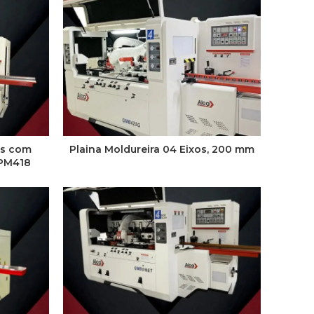
os com
Plaina Moldureira 04 Eixos, 200 mm
-PM418