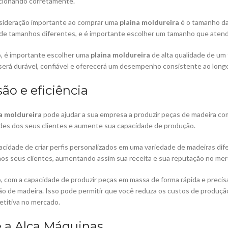
ncionando corretamente.
sideração importante ao comprar uma
plaina moldureira
é o tamanho da
de tamanhos diferentes, e é importante escolher um tamanho que atend
, é importante escolher uma
plaina moldureira
de alta qualidade de um
será durável, confiável e oferecerá um desempenho consistente ao long
são e eficiência
a moldureira
pode ajudar a sua empresa a produzir peças de madeira com
des dos seus clientes e aumente sua capacidade de produção.
cidade de criar perfis personalizados em uma variedade de madeiras di
os seus clientes, aumentando assim sua receita e sua reputação no mer
, com a capacidade de produzir peças em massa de forma rápida e preci
o de madeira. Isso pode permitir que você reduza os custos de produç
titiva no mercado.
 a Alca Máquinas