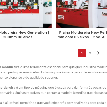
Moldureira New Generation |
Plaina Moldureira New Per
200mm 06 eixos
mm com 06 eixos – Mod. A
1
2
a moldureira
é uma ferramenta essencial para qualquer indústria madei
 com perfis personalizados. Esta máquina é usada para criar molduras em
nto elegante e de qualidade superior.
moldureira
é um tipo de máquina que é usada para dar forma às peças de 
or várias lâminas rotativas que cortam a madeira à medida que ela pass
a é ajustável, permitindo que você crie perfis personalizados para cada 