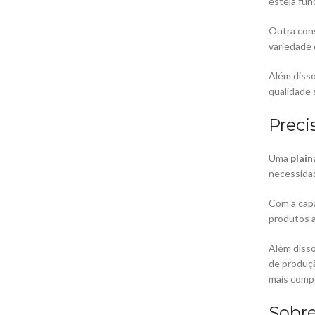
esteja fu
Outra con
variedade 
Além disso
qualidade 
Preci
Uma
plain
necessida
Com a capa
produtos a
Além disso
de produçã
mais compe
Sobre