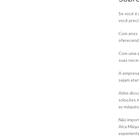
Se você é 
você preci
Com anos d
oferecendo
Com uma eq
suas nece
A empresa 
sejam aten
Além disso
soluções m
as máquina
Não import
Alca Máqui
experiente