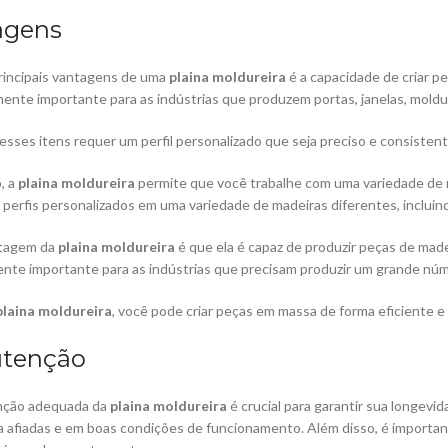
agens
rincipais vantagens de uma
plaina moldureira
é a capacidade de criar pe
mente importante para as indústrias que produzem portas, janelas, moldu
sses itens requer um perfil personalizado que seja preciso e consisten
, a
plaina moldureira
permite que você trabalhe com uma variedade de m
perfis personalizados em uma variedade de madeiras diferentes, incluind
tagem da
plaina moldureira
é que ela é capaz de produzir peças de mad
nte importante para as indústrias que precisam produzir um grande nú
plaina moldureira
, você pode criar peças em massa de forma eficiente e
tenção
ção adequada da
plaina moldureira
é crucial para garantir sua longev
 afiadas e em boas condições de funcionamento. Além disso, é importante