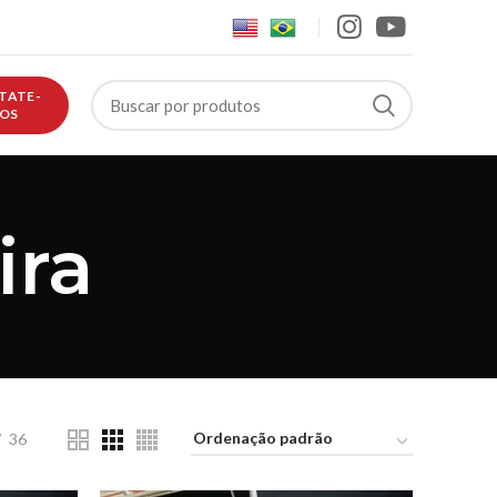
TATE-
OS
ira
36