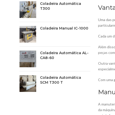
Coladeira Automática
Vant
T300
Uma das p
particular
Coladeira Manual IC-1000
Cada um de
Além disso
peças com 
Coladeira Automática AL-
CA8-60
Outra van
especialme
Coladeira Automática
Com uma
SCM T300 T
Manu
A manuten
da máquina