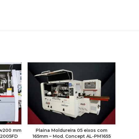
Saw200 mm
Plaina Moldureira 05 eixos com
Esqua
M2005FD
165mm – Mod. Concept AL-PM1655