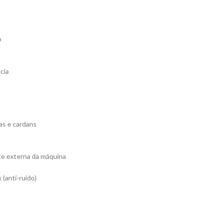
p
cia
as e cardans
te externa da máquina
(anti-ruído)