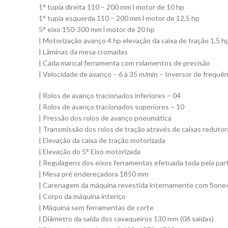
1° tupia direita 110 – 200 mm l motor de 10 hp
1° tupia esquerda 110 – 200 mm l motor de 12,5 hp
5° eixo 150-300 mm l motor de 20 hp
| Motorização avanço 4 hp elevação da caixa de tração 1,5 h
| Lâminas da mesa cromadas
| Cada mancal ferramenta com rolamentos de precisão
| Velocidade de avanço – 6 à 35 m/min – Inversor de frequên
| Rolos de avanço tracionados inferiores – 04
| Rolos de avanço tracionados superiores – 10
| Pressão dos rolos de avanço pneumática
| Transmissão dos rolos de tração através de caixas redutor
| Elevação da caixa de tração motorizada
| Elevação do 5° Eixo motorizada
| Regulagens dos eixos ferramentas efetuada toda pela par
| Mesa pré endereçadora 1850 mm
| Carenagem da máquina revestida internamente com Sonex 
| Corpo da máquina interiço
| Máquina sem ferramentas de corte
| Diâmetro da saída dos cavaqueiros 130 mm (06 saídas)