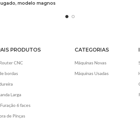
jugado, modelo magnos
PAIS PRODUTOS
CATEGORIAS
Router CNC
Máquinas Novas
de bordas
Máquinas Usadas
dureira
Banda Larga
Furação 6 faces
ora de Pinças