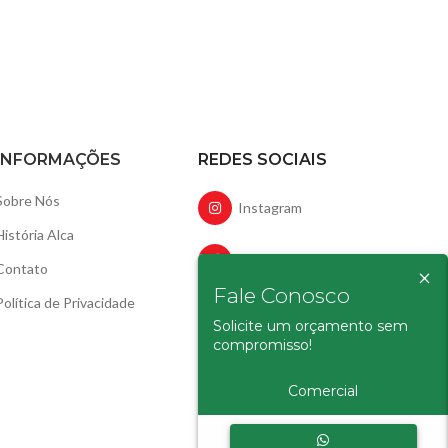
INFORMAÇÕES
REDES SOCIAIS
Sobre Nós
Instagram
História Alca
Facebook
×
Contato
Fale Conosco
Política de Privacidade
LinkedIn
Solicite um orçamento sem
compromisso!
YouTube
Comercial