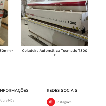
630mm –
Coladeira Automática Tecmatic T300
Secc
T
INFORMAÇÕES
REDES SOCIAIS
Sobre Nós
Instagram