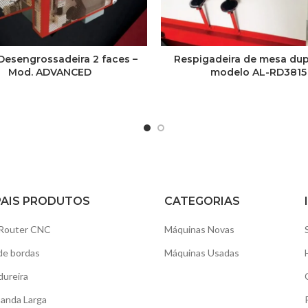
Desengrossadeira 2 faces –
Respigadeira de mesa du
Mod. ADVANCED
modelo AL-RD3815
PAIS PRODUTOS
CATEGORIAS
Router CNC
Máquinas Novas
de bordas
Máquinas Usadas
dureira
Banda Larga