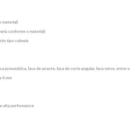
 material)
aria conforme o material)
io tipo colmeia
aca pneumática, faca de arraste, faca de corte angular, faca servo, entre o
ia 4 mm
de alta performance