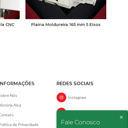
pla CNC
Plaina Moldureira 165 mm 5 Eixos
Lixade
mm, ca
Co
INFORMAÇÕES
REDES SOCIAIS
Sobre Nós
Instagram
História Alca
Facebook
×
Contato
Fale Conosco
Política de Privacidade
LinkedIn