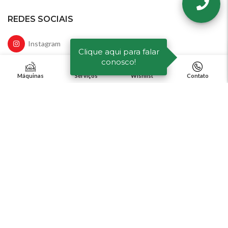
REDES SOCIAIS
Instagram
Clique aqui para falar
conosco!
Facebook
Máquinas
Serviços
Wishlist
Contato
LinkedIn
YouTube
ALCA MÁQUINAS
2021 - ⚡️ Powered by
FOREST DIGITAL