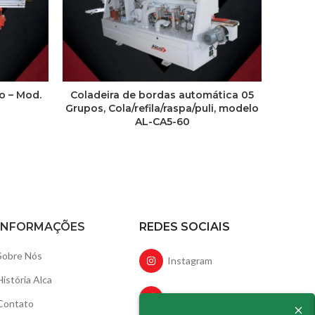
o – Mod.
Coladeira de bordas automática 05
Pla
Grupos, Cola/refila/raspa/puli, modelo
165m
AL-CA5-60
INFORMAÇÕES
REDES SOCIAIS
Sobre Nós
Instagram
História Alca
Facebook
×
Contato